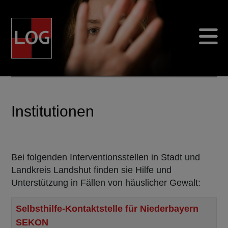
L
andshuter
O
ffensive gegen häusliche
G
ewalt
Institutionen
Bei folgenden Interventionsstellen in Stadt und
Landkreis Landshut finden sie Hilfe und
Unterstützung in Fällen von häuslicher Gewalt:
Titel
Selbsthilfe-Kontaktstelle für Niederbayern
SEKON