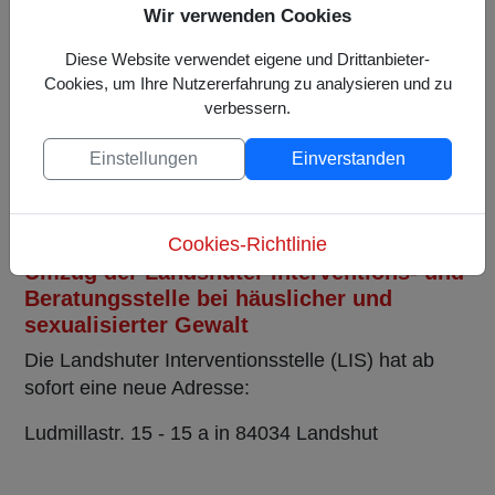
Wir verwenden Cookies
Hotline melden.
Diese Website verwendet eigene und Drittanbieter-
Weitere Informationen finden Sie unter
Cookies, um Ihre Nutzererfahrung zu analysieren und zu
www.kinderschutzhotline.bayern.de
verbessern.
Einstellungen
Einverstanden
Cookies-Richtlinie
Umzug der Landshuter Interventions- und
Beratungsstelle bei häuslicher und
sexualisierter Gewalt
Die Landshuter Interventionsstelle (LIS) hat ab
sofort eine neue Adresse:
Ludmillastr. 15 - 15 a in 84034 Landshut