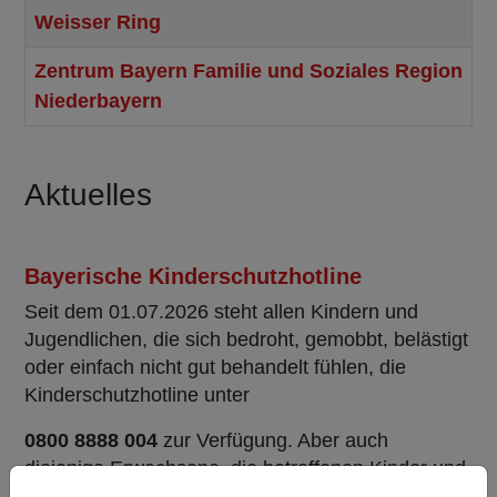
Weisser Ring
Zentrum Bayern Familie und Soziales Region
Niederbayern
Beiträge
Aktuelles
Bayerische Kinderschutzhotline
Seit dem 01.07.2026 steht allen Kindern und
Jugendlichen, die sich bedroht, gemobbt, belästigt
oder einfach nicht gut behandelt fühlen, die
Kinderschutzhotline unter
0800 8888 004
zur Verfügung. Aber auch
diejenige Erwachsene, die betroffenen Kinder und
Jugendlichen helfen möchten, können sich bei der